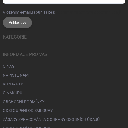
Vložením e-mailu souhlasíte s
podmínkami ochrany osobních údajů
Přihlásit se
KATEGORIE
INFORMACE PRO VÁS
O NÁS
NAPIŠTE NÁM
KONTAKTY
O NÁKUPU
OBCHODNÍ PODMÍNKY
ODSTOUPENÍ OD SMLOUVY
ZÁSADY ZPRACOVÁNÍ A OCHRANY OSOBNÍCH ÚDAJŮ