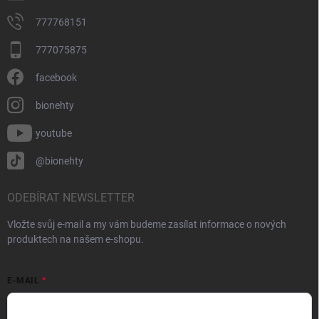
777768151
777075875
facebook
bionehty
youtube
@bionehty
ODEBÍRAT NEWSLETTER
Vložte svůj e-mail a my vám budeme zasílat informace o nových
produktech na našem e-shopu.
E-MAIL