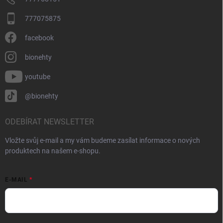
777075875
facebook
bionehty
youtube
@bionehty
ODEBÍRAT NEWSLETTER
Vložte svůj e-mail a my vám budeme zasílat informace o nových
produktech na našem e-shopu.
E-MAIL