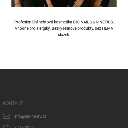
Profesionální nehtová kosmetika BIO NAILS a KINETICS.
Vhodné pro alergiky. Bezkyselinové produkty, bez HEMA
složek.
Z
á
p
a
t
í
KONTAKT
info
@
bio-nehty.cz
777768151