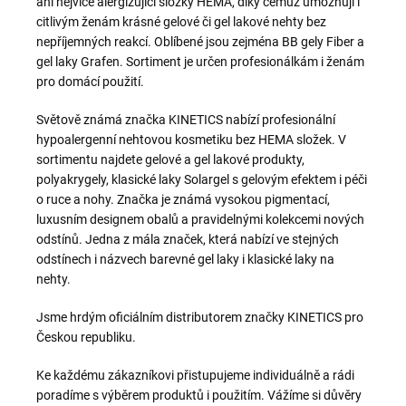
ani nejvíce alergizující složky HEMA, díky čemuž umožňují i
citlivým ženám krásné gelové či gel lakové nehty bez
nepříjemných reakcí. Oblíbené jsou zejména BB gely Fiber a
gel laky Grafen. Sortiment je určen profesionálkám i ženám
pro domácí použití.
Světově známá značka KINETICS nabízí profesionální
hypoalergenní nehtovou kosmetiku bez HEMA složek. V
sortimentu najdete gelové a gel lakové produkty,
polyakrygely, klasické laky Solargel s gelovým efektem i péči
o ruce a nohy. Značka je známá vysokou pigmentací,
luxusním designem obalů a pravidelnými kolekcemi nových
odstínů.
Jedna z mála značek, která nabízí ve stejných
odstínech i názvech barevné gel laky i klasické laky na
nehty.
Jsme hrdým oficiálním distributorem značky KINETICS pro
Českou republiku.
Ke každému zákazníkovi přistupujeme individuálně a rádi
poradíme s výběrem produktů i použitím. Vážíme si důvěry