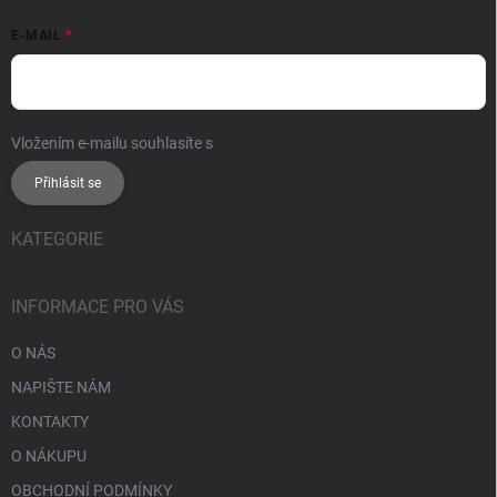
E-MAIL
Vložením e-mailu souhlasíte s
podmínkami ochrany osobních údajů
Přihlásit se
KATEGORIE
INFORMACE PRO VÁS
O NÁS
NAPIŠTE NÁM
KONTAKTY
O NÁKUPU
OBCHODNÍ PODMÍNKY