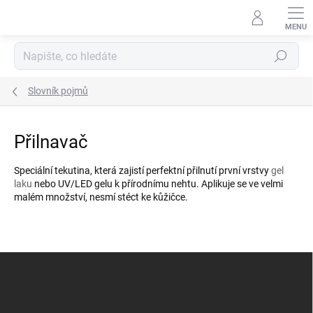
Přejít
na
obsah
Hledat
Slovník pojmů
Přilnavač
Speciální tekutina, která zajistí perfektní přilnutí první vrstvy
gel
laku
nebo UV/LED gelu k přírodnímu nehtu. Aplikuje se ve velmi
malém množství, nesmí stéct ke kůžičce.
Z
á
p
a