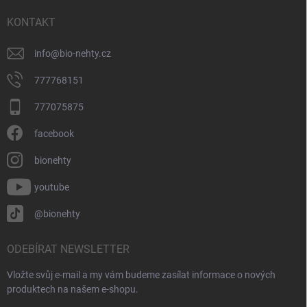
t
í
KONTAKT
info
@
bio-nehty.cz
777768151
777075875
facebook
bionehty
youtube
@bionehty
ODEBÍRAT NEWSLETTER
Vložte svůj e-mail a my vám budeme zasílat informace o nových
produktech na našem e-shopu.