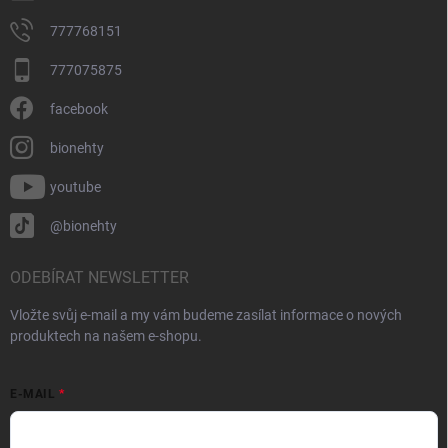
777768151
777075875
facebook
bionehty
youtube
@bionehty
ODEBÍRAT NEWSLETTER
Vložte svůj e-mail a my vám budeme zasílat informace o nových
produktech na našem e-shopu.
E-MAIL