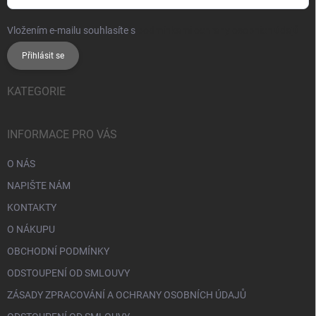
Vložením e-mailu souhlasíte s
podmínkami ochrany osobních údajů
Přihlásit se
KATEGORIE
INFORMACE PRO VÁS
O NÁS
NAPIŠTE NÁM
KONTAKTY
O NÁKUPU
OBCHODNÍ PODMÍNKY
ODSTOUPENÍ OD SMLOUVY
ZÁSADY ZPRACOVÁNÍ A OCHRANY OSOBNÍCH ÚDAJŮ