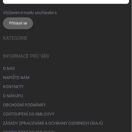
Vložením e-mailu souhlasíte s
podmínkami ochrany osobních údajů
Přihlásit se
KATEGORIE
INFORMACE PRO VÁS
O NÁS
NAPIŠTE NÁM
KONTAKTY
O NÁKUPU
OBCHODNÍ PODMÍNKY
ODSTOUPENÍ OD SMLOUVY
ZÁSADY ZPRACOVÁNÍ A OCHRANY OSOBNÍCH ÚDAJŮ