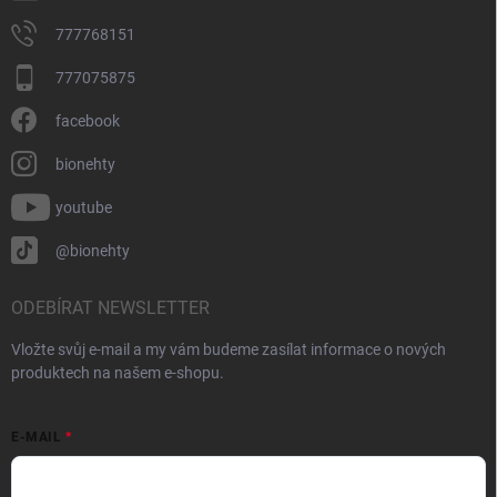
777768151
777075875
facebook
bionehty
youtube
@bionehty
ODEBÍRAT NEWSLETTER
Vložte svůj e-mail a my vám budeme zasílat informace o nových
produktech na našem e-shopu.
E-MAIL