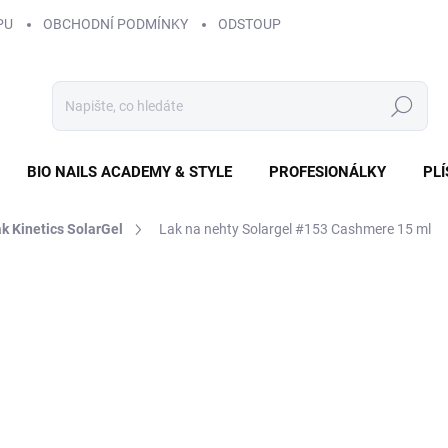
PU
OBCHODNÍ PODMÍNKY
ODSTOUPENÍ OD SMLOUVY
ZÁS
Hledat
BIO NAILS ACADEMY & STYLE
PROFESIONÁLKY
PL
k Kinetics SolarGel
Lak na nehty Solargel #153 Cashmere 15 ml