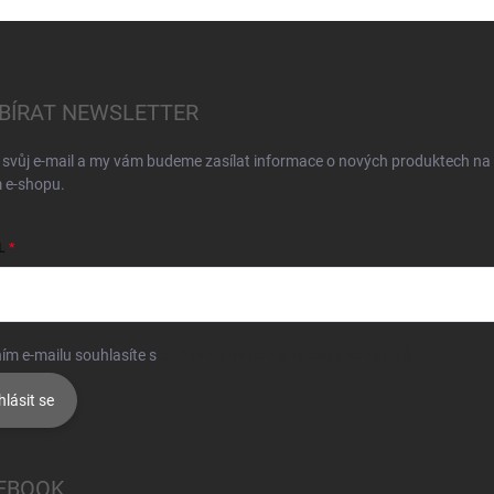
BÍRAT NEWSLETTER
 svůj e-mail a my vám budeme zasílat informace o nových produktech na
 e-shopu.
L
ím e-mailu souhlasíte s
podmínkami ochrany osobních údajů
hlásit se
EBOOK