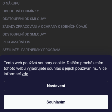
O NÁKUPU
OBCHODNÍ PODMÍNKY
ODSTOUPENÍ OD SMLOUVY
ZÁSADY ZPRACOVÁNÍ A OCHRANY OSOBNÍCH ÚDAJŮ
ODSTOUPENÍ OD SMLOUVY
REKLAMAČNÍ LIST
AFFILIATE - PARTNERSKÝ PROGRAM
Tento web používá soubory cookie. Dalším procházením
FACEBOOK
tohoto webu vyjadřujete souhlas s jejich používáním.. Více
informací
zde
.
Nastavení
Copyright 2026
BIO NAILS
. Všechna práva vyhrazena.
Souhlasím
Vytvořil Shoptet