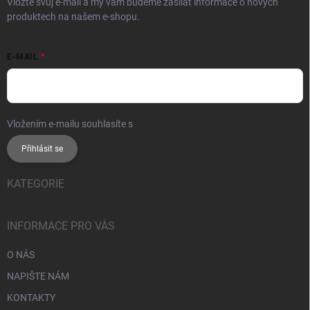
Vložte svůj e-mail a my vám budeme zasílat informace o nových
produktech na našem e-shopu.
E-MAIL
Vložením e-mailu souhlasíte s
podmínkami ochrany osobních údajů
Přihlásit se
KATEGORIE
INFORMACE PRO VÁS
O NÁS
NAPIŠTE NÁM
KONTAKTY