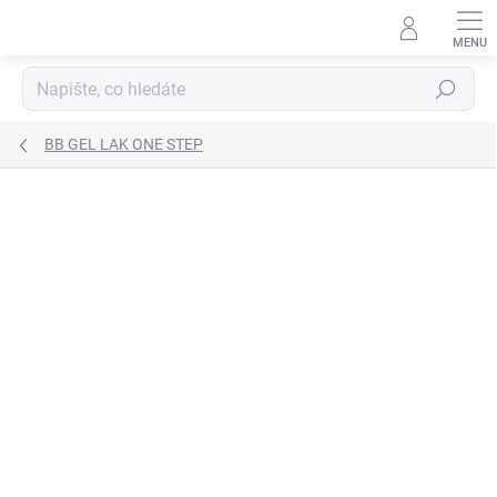
Přejít
na
obsah
Hledat
BB GEL LAK ONE STEP