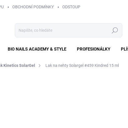
PU
OBCHODNÍ PODMÍNKY
ODSTOUPENÍ OD SMLOUVY
ZÁS
Hledat
BIO NAILS ACADEMY & STYLE
PROFESIONÁLKY
PL
k Kinetics SolarGel
Lak na nehty Solargel #459 Kindred 15 ml