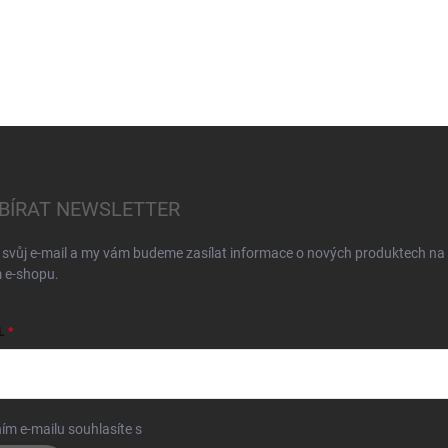
BÍRAT NEWSLETTER
 svůj e-mail a my vám budeme zasílat informace o nových produktech na
 e-shopu.
L
ím e-mailu souhlasíte s
podmínkami ochrany osobních údajů