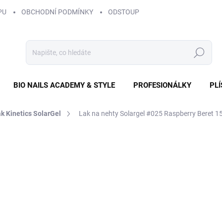
PU
OBCHODNÍ PODMÍNKY
ODSTOUPENÍ OD SMLOUVY
ZÁS
Hledat
BIO NAILS ACADEMY & STYLE
PROFESIONÁLKY
PL
k Kinetics SolarGel
Lak na nehty Solargel #025 Raspberry Beret 1