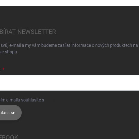
BÍRAT NEWSLETTER
 svůj e-mail a my vám budeme zasílat informace o nových produktech na
 e-shopu.
L
ím e-mailu souhlasíte s
podmínkami ochrany osobních údajů
hlásit se
EBOOK