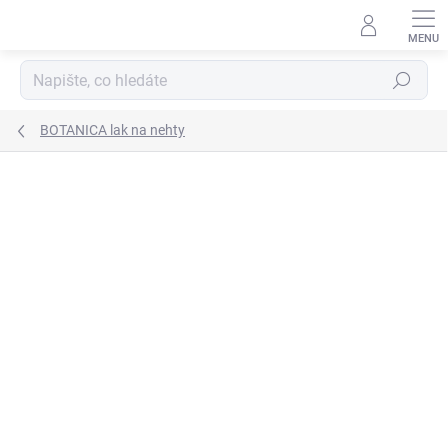
Přejít
na
obsah
Hledat
BOTANICA lak na nehty