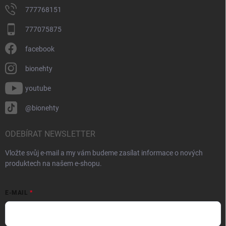
777768151
777075875
facebook
bionehty
youtube
@bionehty
ODEBÍRAT NEWSLETTER
Vložte svůj e-mail a my vám budeme zasílat informace o nových
produktech na našem e-shopu.
E-MAIL