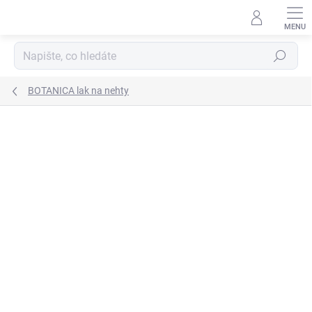
Přejít
na
obsah
Hledat
BOTANICA lak na nehty