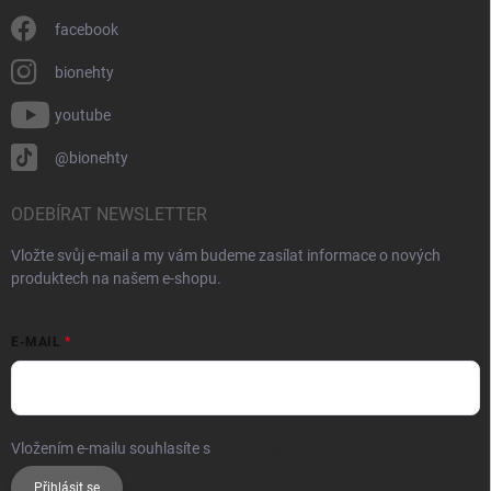
facebook
bionehty
youtube
@bionehty
ODEBÍRAT NEWSLETTER
Vložte svůj e-mail a my vám budeme zasílat informace o nových
produktech na našem e-shopu.
E-MAIL
Vložením e-mailu souhlasíte s
podmínkami ochrany osobních údajů
Přihlásit se