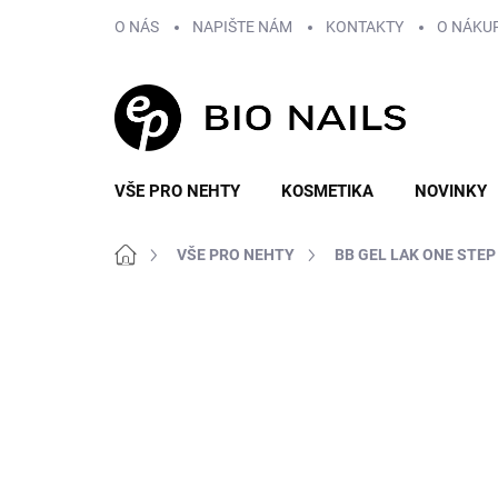
Přejít
O NÁS
NAPIŠTE NÁM
KONTAKTY
O NÁKU
na
obsah
VŠE PRO NEHTY
KOSMETIKA
NOVINKY
Domů
VŠE PRO NEHTY
BB GEL LAK ONE STEP