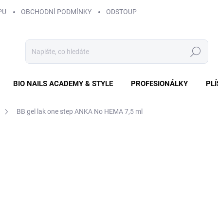
PU
OBCHODNÍ PODMÍNKY
ODSTOUPENÍ OD SMLOUVY
ZÁS
Hledat
BIO NAILS ACADEMY & STYLE
PROFESIONÁLKY
PL
BB gel lak one step ANKA No HEMA 7,5 ml