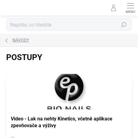
Přejít
na
obsah
Hledat
NÁVODY
POSTUPY
V
ý
p
i
s
č
l
Video - Lak na nehty Kinetics, včetně aplikace
á
zpevňovače a výživy
n
k
...