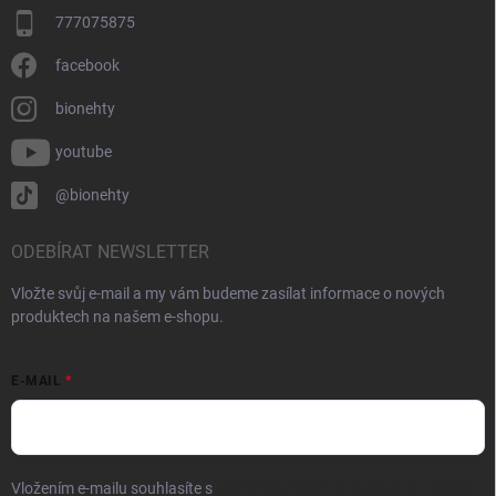
777075875
facebook
bionehty
youtube
@bionehty
ODEBÍRAT NEWSLETTER
Vložte svůj e-mail a my vám budeme zasílat informace o nových
produktech na našem e-shopu.
E-MAIL
Vložením e-mailu souhlasíte s
podmínkami ochrany osobních údajů