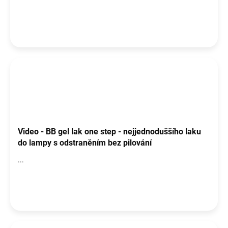
ů
Video - BB gel lak one step - nejjednoduššího laku
do lampy s odstraněním bez pilování
...