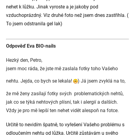
nehet k lůžku. Jinak vyroste a je jakoby pod
vzduchoprázdný. Viz druhé foto než jsem dnes zastřihla. (
To jsem odstranila gel lak)
Odpověď Eva BIO-nails
Hezký den, Petro,
jsem moc ráda, že jste mě zaslala fotky toho Vašeho
nehtu. Jejda, co bych se lekala!
) Já jsem zvyklá na to,
že mě ženy zasílají fotky svých problematických nehtů,
jak co se týká nehtových plísní, tak i alergií a dalších.
Vždy je pro mě lepší ten nehet vidět alespoň na fotce.
Určitě to nevidím špatně, to vyřešení Vašeho problému s
odloučením nehtu od lůžka. Určitě zůstávám u svého