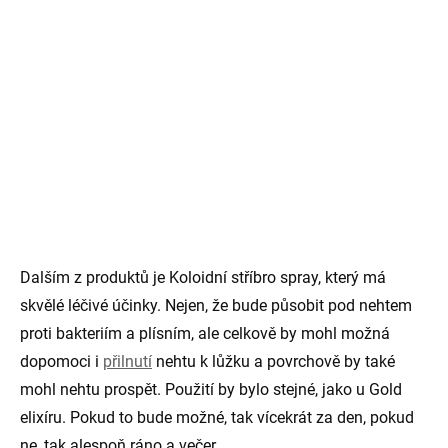
Dalším z produktů je Koloidní stříbro spray, který má
skvělé léčivé účinky. Nejen, že bude působit pod nehtem
proti bakteriím a plísním, ale celkově by mohl možná
dopomoci i
přilnutí
nehtu k lůžku a povrchově by také
mohl nehtu prospět. Použití by bylo stejné, jako u Gold
elixíru. Pokud to bude možné, tak vícekrát za den, pokud
ne, tak alespoň ráno a večer.