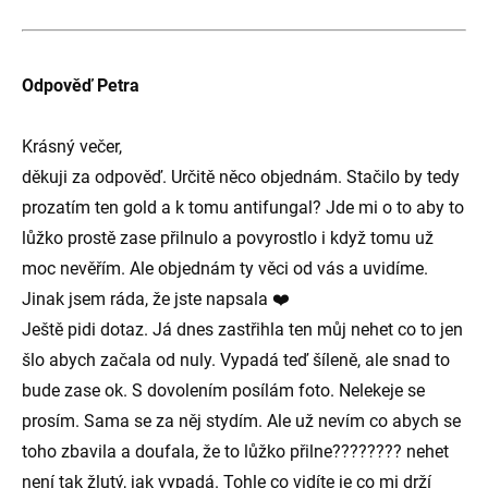
Odpověď Petra
Krásný večer,
děkuji za odpověď. Určitě něco objednám. Stačilo by tedy
prozatím ten gold a k tomu antifungal? Jde mi o to aby to
lůžko prostě zase přilnulo a povyrostlo i když tomu už
moc nevěřím. Ale objednám ty věci od vás a uvidíme.
Jinak jsem ráda, že jste napsala ❤️
Ještě pidi dotaz. Já dnes zastřihla ten můj nehet co to jen
šlo abych začala od nuly. Vypadá teď šíleně, ale snad to
bude zase ok. S dovolením posílám foto. Nelekeje se
prosím. Sama se za něj stydím. Ale už nevím co abych se
toho zbavila a doufala, že to lůžko přilne???????? nehet
není tak žlutý, jak vypadá. Tohle co vidíte je co mi drží