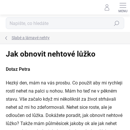
Přejít
na
obsah
Hledat
Slabé a lámavé nehty
Jak obnovit nehtové lůžko
Dotaz Petra
Hezký den, mám na vás prosbu. Co použít aby mi rychleji
rostl nehet na palci u nohou. Mám ho teď ne v pěkném
stavu. Vše začalo když mi několikrát za život strhávali
nehet až mi ho zdeformovali. Nehet sice roste, ale je
odloučen od lůžka. Dokážete poradit, jak obnovit nehtové
lůžko? Takže mám půlměsícek jakoby ok ale jak nehet