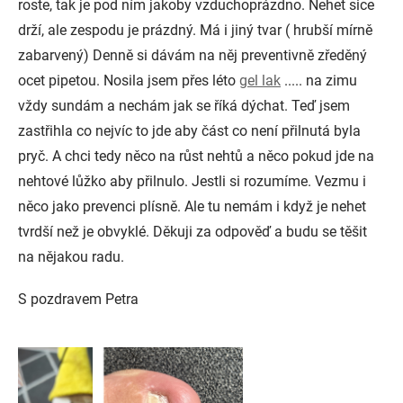
roste, tak je pod ním jakoby vzduchoprázdno. Nehet sice
drží, ale zespodu je prázdný. Má i jiný tvar ( hrubší mírně
zabarvený) Denně si dávám na něj preventivně zředěný
ocet pipetou. Nosila jsem přes léto
gel lak
..... na zimu
vždy sundám a nechám jak se říká dýchat. Teď jsem
zastřihla co nejvíc to jde aby část co není přilnutá byla
pryč. A chci tedy něco na růst nehtů a něco pokud jde na
nehtové lůžko aby přilnulo. Jestli si rozumíme. Vezmu i
něco jako prevenci plísně. Ale tu nemám i když je nehet
tvrdší než je obvyklé. Děkuji za odpověď a budu se těšit
na nějakou radu.
S pozdravem Petra