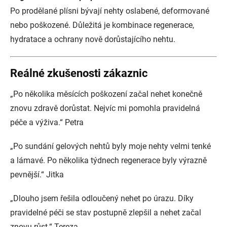
Po prodělané plísni bývají nehty oslabené, deformované
nebo poškozené. Důležitá je kombinace regenerace,
hydratace a ochrany nově dorůstajícího nehtu.
Reálné zkušenosti zákaznic
„Po několika měsících poškození začal nehet konečně
znovu zdravě dorůstat. Nejvíc mi pomohla pravidelná
péče a výživa.“ Petra
„Po sundání gelových nehtů byly moje nehty velmi tenké
a lámavé. Po několika týdnech regenerace byly výrazně
pevnější.“ Jitka
„Dlouho jsem řešila odloučený nehet po úrazu. Díky
pravidelné péči se stav postupně zlepšil a nehet začal
znovu růst.“ Tereza