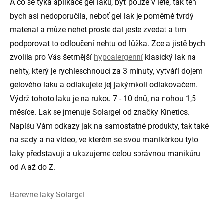
A co se týká aplikace gel laku, byť pouze v létě, tak ten
bych asi nedoporučila, neboť gel lak je poměrně tvrdý
materiál a může nehet prostě dál ještě zvedat a tím
podporovat to odloučení nehtu od lůžka. Zcela jistě bych
zvolila pro Vás šetrnější
hypoalergenní
klasický lak na
nehty, který je rychleschnoucí za 3 minuty, vytváří dojem
gelového laku a odlakujete jej jakýmkoli odlakovačem.
Výdrž tohoto laku je na rukou 7 - 10 dnů, na nohou 1,5
měsíce. Lak se jmenuje Solargel od značky Kinetics.
Napíšu Vám odkazy jak na samostatné produkty, tak také
na sady a na video, ve kterém se svou manikérkou tyto
laky představuji a ukazujeme celou správnou manikúru
od A až do Z.
Barevné laky Solargel