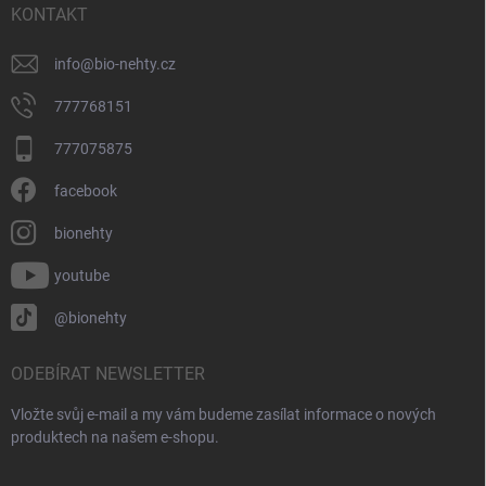
í
KONTAKT
info
@
bio-nehty.cz
777768151
777075875
facebook
bionehty
youtube
@bionehty
ODEBÍRAT NEWSLETTER
Vložte svůj e-mail a my vám budeme zasílat informace o nových
produktech na našem e-shopu.