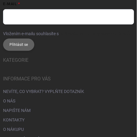
E-MAIL
Vložením e-mailu souhlasíte s
podmínkami ochrany osobních údajů
Přihlásit se
KATEGORIE
INFORMACE PRO VÁS
NEVÍTE, CO VYBRAT? VYPLŇTE DOTAZNÍK
O NÁS
NAPIŠTE NÁM
KONTAKTY
O NÁKUPU