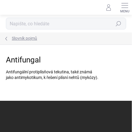
Přejít
na
obsah
Hledat
Slovník pojmů
Antifungal
Antifungální protiplísňová tekutina, také známá
jako antimykotikum, k řešení plísní nehtů (mykózy).
Z
á
p
a
t