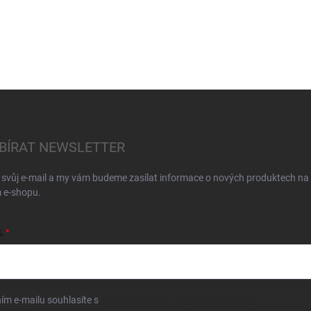
BÍRAT NEWSLETTER
 svůj e-mail a my vám budeme zasílat informace o nových produktech na
 e-shopu.
L
ím e-mailu souhlasíte s
podmínkami ochrany osobních údajů