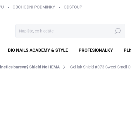
PU
OBCHODNÍ PODMÍNKY
ODSTOUPENÍ OD SMLOUVY
ZÁS
Hledat
BIO NAILS ACADEMY & STYLE
PROFESIONÁLKY
PL
Kinetics barevný Shield No HEMA
Gel lak Shield #073 Sweet Smell 