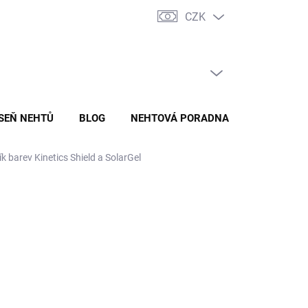
CZK
ADY ZPRACOVÁNÍ A OCHRANY OSOBNÍCH ÚDAJŮ
ODSTOUPENÍ O
PRÁZDNÝ KOŠÍK
NÁKUPNÍ
KOŠÍK
ÍSEŇ NEHTŮ
BLOG
NEHTOVÁ PORADNA
k barev Kinetics Shield a SolarGel