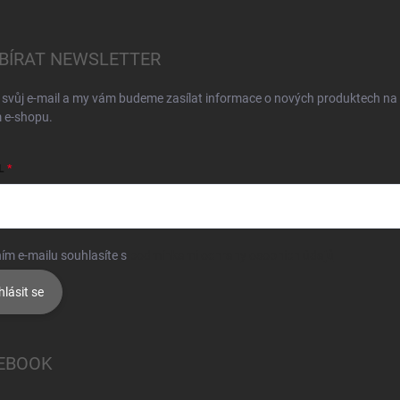
BÍRAT NEWSLETTER
 svůj e-mail a my vám budeme zasílat informace o nových produktech na
 e-shopu.
L
ím e-mailu souhlasíte s
podmínkami ochrany osobních údajů
hlásit se
EBOOK