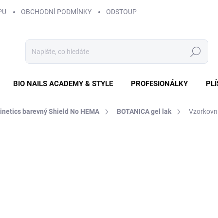
PU
OBCHODNÍ PODMÍNKY
ODSTOUPENÍ OD SMLOUVY
ZÁS
Hledat
BIO NAILS ACADEMY & STYLE
PROFESIONÁLKY
PL
Kinetics barevný Shield No HEMA
BOTANICA gel lak
Vzorkovní