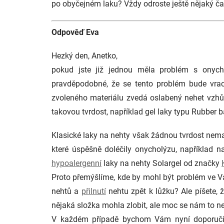
po obyčejném laku? Vždy odroste ještě nějaký čas
Odpověď Eva
Hezký den, Anetko,
pokud jste již jednou měla problém s onycho
pravděpodobné, že se tento problém bude vrac
zvoleného materiálu zvedá oslabený nehet vzhůr
takovou tvrdost, například gel laky typu Rubbe
Klasické laky na nehty však žádnou tvrdost nema
které úspěšně doléčily onycholýzu, například 
hypoalergenní
laky na nehty Solargel od značky
Proto přemýšlíme, kde by mohl být problém ve V
nehtů a
přilnutí
nehtu zpět k lůžku? Ale píšete, 
nějaká složka mohla zlobit, ale moc se nám to n
V každém případě bychom Vám nyní doporučili 