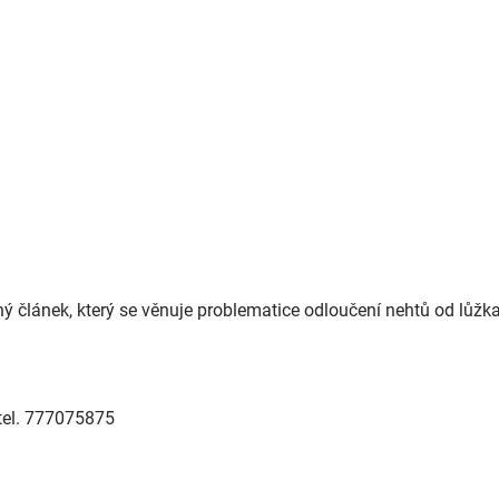
bný článek, který se věnuje problematice odloučení nehtů od lůžk
tel. 777075875