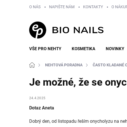
Přejít
O NÁS
NAPIŠTE NÁM
KONTAKTY
O NÁKU
na
obsah
VŠE PRO NEHTY
KOSMETIKA
NOVINKY
Domů
NEHTOVÁ PORADNA
ČASTO KLADANÉ 
Je možné, že se onyc
24.4.2025
Dotaz Aneta
Dobrý den, od listopadu řeším onycholyzu na neht