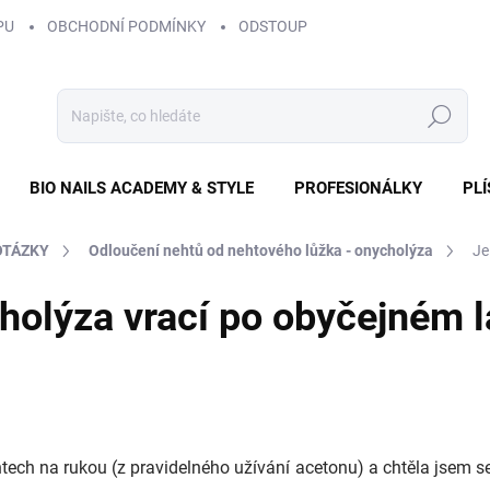
PU
OBCHODNÍ PODMÍNKY
ODSTOUPENÍ OD SMLOUVY
ZÁS
Hledat
BIO NAILS ACADEMY & STYLE
PROFESIONÁLKY
PL
OTÁZKY
Odloučení nehtů od nehtového lůžka - onycholýza
Je
holýza vrací po obyčejném 
ech na rukou (z pravidelného užívání acetonu) a chtěla jsem se z