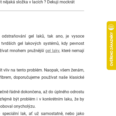
t nějaká složka v lacích ? Dekuji mockrát
odstraňování gel laků, tak ano, je vysoce
 tvrdších gel lakových systémů, kdy pevnost
oužívat mnohem pružnější
gel laky
, které nemají
ít vliv na tento problém. Naopak, všem ženám,
íbrem, doporučujeme používat naše klasické
tečně řádně dokončena, až do úplného odrostu
zřejmě být problém i v konkrétním laku, že by
ůsoboval onycholýzu.
 speciální lak, ať už samostatně, nebo jako