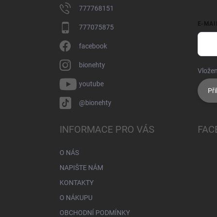
777768151
E-MAI
777075875
facebook
bionehty
Vložen
youtube
Při
@bionehty
INFORMACE PRO VÁS
FAC
O NÁS
NAPIŠTE NÁM
KONTAKTY
O NÁKUPU
OBCHODNÍ PODMÍNKY