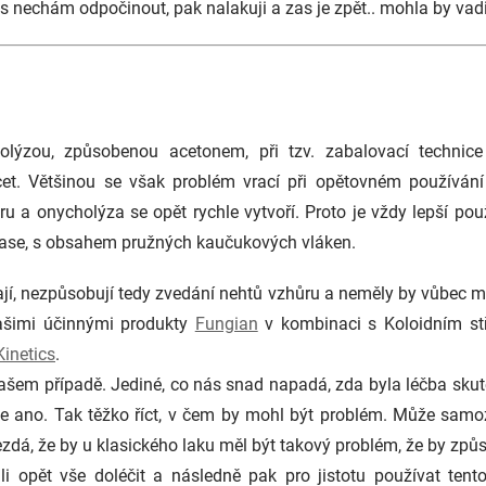
 nechám odpočinout, pak nalakuji a zas je zpět.. mohla by vadi
lýzou, způsobenou acetonem, při tzv. zabalovací technice 
et. Většinou se však problém vrací při opětovném používání
u a onycholýza se opět rychle vytvoří. Proto je vždy lepší p
r base, s obsahem pružných kaučukových vláken.
jí, nezpůsobují tedy zvedání nehtů vzhůru a neměly by vůbec m
našimi účinnými produkty
Fungian
v kombinaci s Koloidním stř
Kinetics
.
ašem případě. Jediné, co nás snad napadá, zda byla léčba sku
že ano. Tak těžko říct, v čem by mohl být problém. Může samo
ezdá, že by u klasického laku měl být takový problém, že by zp
opět vše doléčit a následně pak pro jistotu používat tento