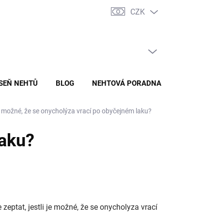
CZK
ADY ZPRACOVÁNÍ A OCHRANY OSOBNÍCH ÚDAJŮ
ODSTOUPENÍ O
PRÁZDNÝ KOŠÍK
NÁKUPNÍ
KOŠÍK
ÍSEŇ NEHTŮ
BLOG
NEHTOVÁ PORADNA
 možné, že se onycholýza vrací po obyčejném laku?
laku?
eptat, jestli je možné, že se onycholyza vrací