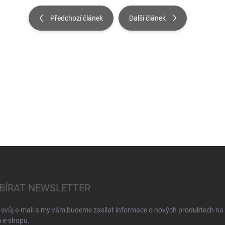
Předchozí článek
Další článek
BÍRAT NEWSLETTER
 svůj e-mail a my vám budeme zasílat informace o nových produktech na
 e-shopu.