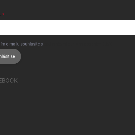
L
ím e-mailu souhlasíte s
podmínkami ochrany osobních údajů
hlásit se
EBOOK