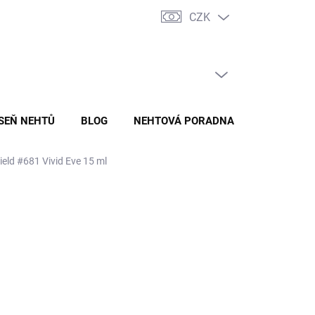
CZK
ADY ZPRACOVÁNÍ A OCHRANY OSOBNÍCH ÚDAJŮ
ODSTOUPENÍ O
PRÁZDNÝ KOŠÍK
NÁKUPNÍ
KOŠÍK
ÍSEŇ NEHTŮ
BLOG
NEHTOVÁ PORADNA
hield #681 Vivid Eve 15 ml