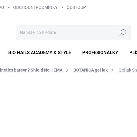
PU
OBCHODNÍ PODMÍNKY
ODSTOUPENÍ OD SMLOUVY
ZÁS
Hledat
BIO NAILS ACADEMY & STYLE
PROFESIONÁLKY
PL
Kinetics barevný Shield No HEMA
BOTANICA gel lak
Gel lak S