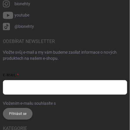
bionehty
youtube
@bionehty
ODEBÍRAT NEWSLETTER
Vložte svůj e-mail a my vám budeme zasílat informace o nových
produktech na našem e-shopu.
E-MAIL
Vložením e-mailu souhlasíte s
podmínkami ochrany osobních údajů
Přihlásit se
KATEGORIE