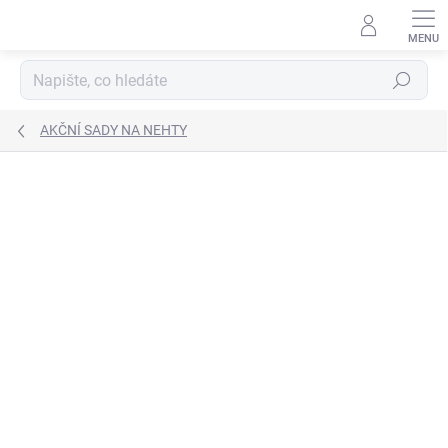
Přejít
na
obsah
Hledat
AKČNÍ SADY NA NEHTY