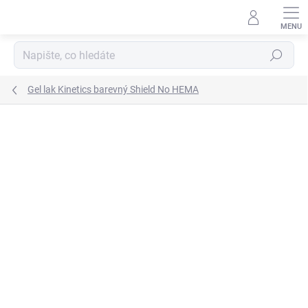
Přejít
na
obsah
Hledat
Gel lak Kinetics barevný Shield No HEMA