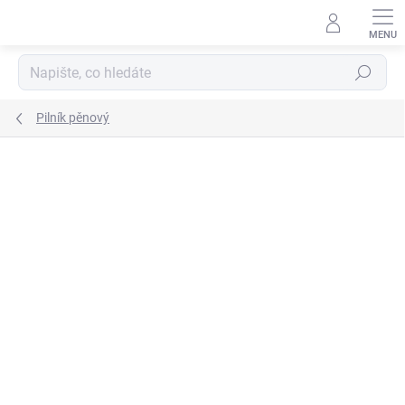
Přejít
na
obsah
Hledat
Pilník pěnový