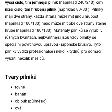
vyšší číslo, tím jemnější pilník
(například 240/240),
čím
nižší číslo, tím hrubější pilník
(například 80/80 ). Pilníky
mají dvě strany, každá strana může mít jinou hrubost
(například 100/180) nebo může mít obě dvě strany stejně
hrubé (například 180/180). Materiály pilníků se vyrábí v
různých kvalitách, nejkvalitnější jsou vždy pilníky se
speciální povrchovou úpravou - japonské brusivo. Tyto
pilníky vydrží profesionálce i několik týdnů, pro domácí
využití několik měsíců.
Tvary pilníků
rovné
banán
oblouk (půlměsíc)
ovál