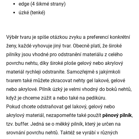
edge (4 šikmé strany)
úzké (tenké)
Výběr tvaru je spíše otázkou zvyku a preferencí konkrétní
ženy, každé vyhovuje jiný tvar. Obecně platí, že široké
pilníky jsou vhodné pro odstranění materiálu z celého
povrchu nehtu, díky široké ploše gelový nebo akrylový
materiál rychleji odstraníte. Samozřejmě s jakýmkoli
tvarem také můžete zkracovat nehty gel lakové, gelové
nebo akrylové. Pilník úzký je velmi vhodný do boků nehtů,
když je chceme zúžit a nebo také na pedikúru.
Pokud chcete odstraňovat gel lakový, gelový nebo
akrylový materiál, nezapomeňte také použít
pěnový pilník
,
tzv. buffer. Jedná se o měkký pilník, který je určen na
srovnání povrchu nehtů. Taktéž se vyrábí v různých