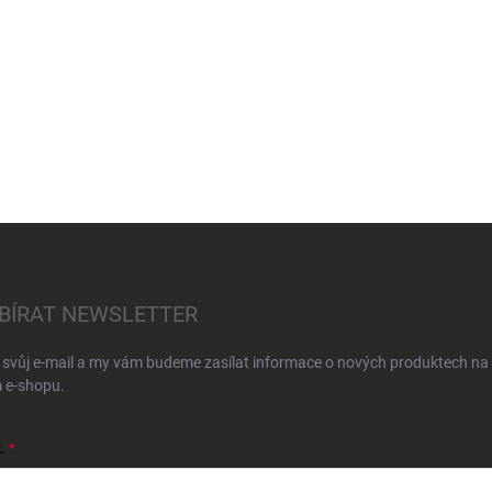
BÍRAT NEWSLETTER
 svůj e-mail a my vám budeme zasílat informace o nových produktech na
 e-shopu.
L