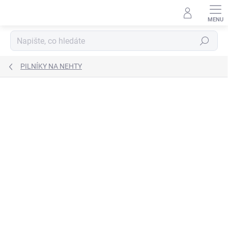
Přejít
na
obsah
Hledat
PILNÍKY NA NEHTY