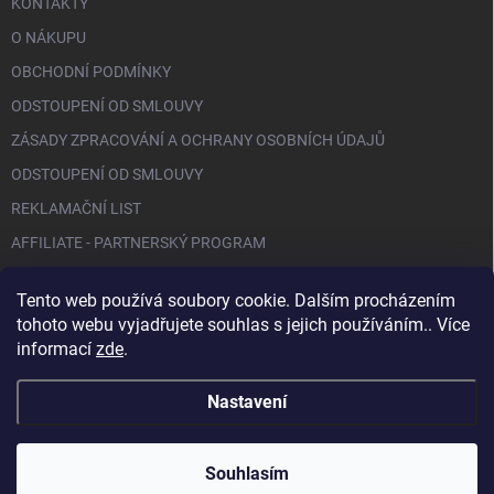
KONTAKTY
O NÁKUPU
OBCHODNÍ PODMÍNKY
ODSTOUPENÍ OD SMLOUVY
ZÁSADY ZPRACOVÁNÍ A OCHRANY OSOBNÍCH ÚDAJŮ
ODSTOUPENÍ OD SMLOUVY
REKLAMAČNÍ LIST
AFFILIATE - PARTNERSKÝ PROGRAM
Tento web používá soubory cookie. Dalším procházením
FACEBOOK
tohoto webu vyjadřujete souhlas s jejich používáním.. Více
informací
zde
.
Nastavení
Copyright 2026
BIO NAILS
. Všechna práva vyhrazena.
Souhlasím