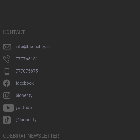
á
p
a
t
í
KONTAKT
info
@
bio-nehty.cz
777768151
777075875
facebook
bionehty
youtube
@bionehty
ODEBÍRAT NEWSLETTER