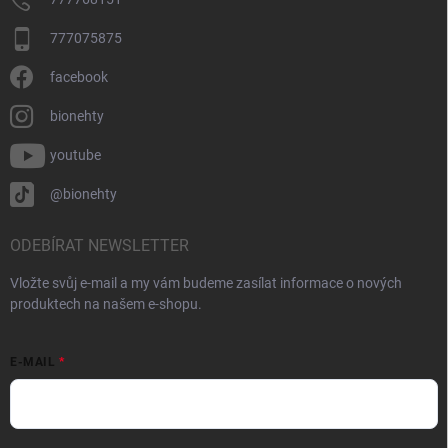
777075875
facebook
bionehty
youtube
@bionehty
ODEBÍRAT NEWSLETTER
Vložte svůj e-mail a my vám budeme zasílat informace o nových
produktech na našem e-shopu.
E-MAIL