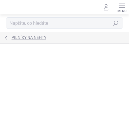
Přejít
na
obsah
Hledat
PILNÍKY NA NEHTY