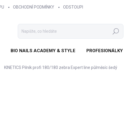
PU
OBCHODNÍ PODMÍNKY
ODSTOUPENÍ OD SMLOUVY
ZÁS
Hledat
BIO NAILS ACADEMY & STYLE
PROFESIONÁLKY
KINETICS Pilník profi 180/180 zebra Expert line půlměsíc šedý