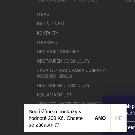
INFORMACE PRO VÁS
FAC
O NÁS
NAPIŠTE NÁM
KONTAKTY
O NÁKUPU
OBCHODNÍ PODMÍNKY
ODSTOUPENÍ OD SMLOUVY
ZÁSADY ZPRACOVÁNÍ A OCHRANY
OSOBNÍCH ÚDAJŮ
ODSTOUPENÍ OD SMLOUVY
REKLAMAČNÍ LIST
AFFILIATE - PARTNERSKÝ PROGRAM
Tento web p
Soutěžíme o poukazy v
webu vyjadřu
hodnotě 200 Kč. Chcete
ANO
NE
se zúčastnit?
Nastaven
Copyright 2026
BIO NAILS
. Všechna práva vyhrazena.