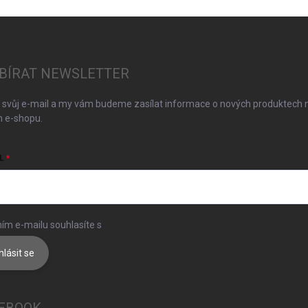
BÍRAT NEWSLETTER
 svůj e-mail a my vám budeme zasílat informace o nových produktech 
 e-shopu.
L
ím e-mailu souhlasíte s
podmínkami ochrany osobních údajů
hlásit se