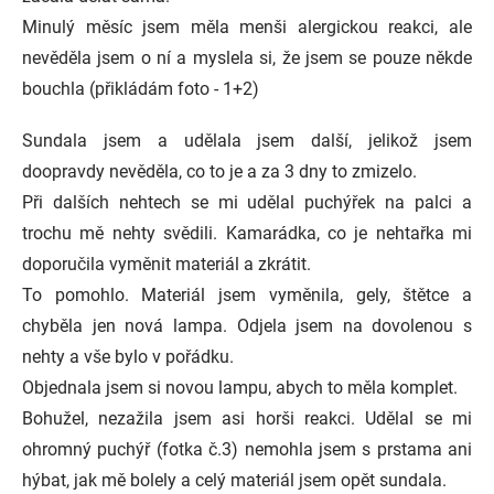
Minulý měsíc jsem měla menši alergickou reakci, ale
nevěděla jsem o ní a myslela si, že jsem se pouze někde
bouchla (přikládám foto - 1+2)
Sundala jsem a udělala jsem další, jelikož jsem
doopravdy nevěděla, co to je a za 3 dny to zmizelo.
Při dalších nehtech se mi udělal puchýřek na palci a
trochu mě nehty svědili. Kamarádka, co je nehtařka mi
doporučila vyměnit materiál a zkrátit.
To pomohlo. Materiál jsem vyměnila, gely, štětce a
chyběla jen nová lampa. Odjela jsem na dovolenou s
nehty a vše bylo v pořádku.
Objednala jsem si novou lampu, abych to měla komplet.
Bohužel, nezažila jsem asi horši reakci. Udělal se mi
ohromný puchýř (fotka č.3) nemohla jsem s prstama ani
hýbat, jak mě bolely a celý materiál jsem opět sundala.