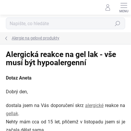
Přejít
na
obsah
Hledat
Alergie na gelové produkty
Alergická reakce na gel lak - vše
musí být hypoalergenní
Dotaz Aneta
Dobrý den,
dostala jsem na Vás doporučení skrz
alergické
reakce na
gellak
.
Nehty mám cca od 15 let, přičemž v listopadu jsem si je
začala dělat sama.