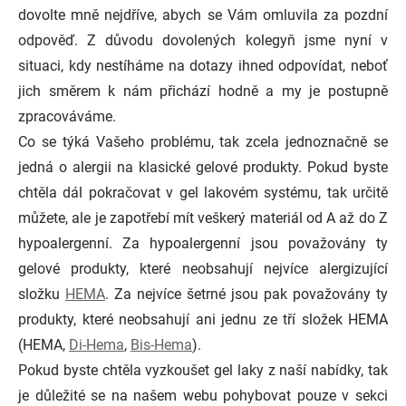
dovolte mně nejdříve, abych se Vám omluvila za pozdní
odpověď. Z důvodu dovolených kolegyň jsme nyní v
situaci, kdy nestíháme na dotazy ihned odpovídat, neboť
jich směrem k nám přichází hodně a my je postupně
zpracováváme.
Co se týká Vašeho problému, tak zcela jednoznačně se
jedná o alergii na klasické gelové produkty. Pokud byste
chtěla dál pokračovat v gel lakovém systému, tak určitě
můžete, ale je zapotřebí mít veškerý materiál od A až do Z
hypoalergenní. Za hypoalergenní jsou považovány ty
gelové produkty, které neobsahují nejvíce alergizující
složku
HEMA
. Za nejvíce šetrné jsou pak považovány ty
produkty, které neobsahují ani jednu ze tří složek HEMA
(HEMA,
Di-Hema
,
Bis-Hema
).
Pokud byste chtěla vyzkoušet gel laky z naší nabídky, tak
je důležité se na našem webu pohybovat pouze v sekci