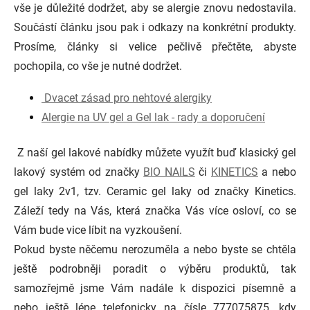
vše je důležité dodržet, aby se alergie znovu nedostavila.
Součástí článku jsou pak i odkazy na konkrétní produkty.
Prosíme, články si velice pečlivě přečtěte, abyste
pochopila, co vše je nutné dodržet.
Dvacet zásad pro nehtové alergiky
Alergie na UV gel a Gel lak - rady a doporučení
Z naší gel lakové nabídky můžete využít buď klasický gel
lakový systém od značky
BIO NAILS
či
KINETICS
a nebo
gel laky 2v1, tzv. Ceramic gel laky od značky Kinetics.
Záleží tedy na Vás, která značka Vás více osloví, co se
Vám bude vice líbit na vyzkoušení.
Pokud byste něčemu nerozuměla a nebo byste se chtěla
ještě podrobněji poradit o výběru produktů, tak
samozřejmě jsme Vám nadále k dispozici písemně a
nebo ještě lépe telefonicky na čísle 777075875, kdy