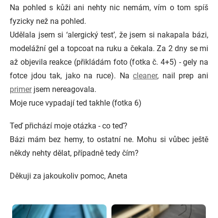
Na pohled s kůži ani nehty nic nemám, vím o tom spíš
fyzicky než na pohled.
Udělala jsem si ‘alergický test’, že jsem si nakapala bázi,
modelážní gel a topcoat na ruku a čekala. Za 2 dny se mi
až objevila reakce (přikládám foto (fotka č. 4+5) - gely na
fotce jdou tak, jako na ruce). Na
cleaner
, nail prep ani
primer
jsem nereagovala.
Moje ruce vypadají ted takhle (fotka 6)
Teď přichází moje otázka - co teď?
Bázi mám bez hemy, to ostatní ne. Mohu si vůbec ještě
někdy nehty dělat, případně tedy čím?
Děkuji za jakoukoliv pomoc, Aneta