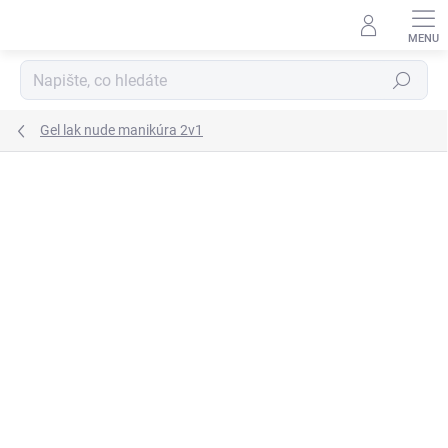
Přejít
na
obsah
Hledat
Gel lak nude manikúra 2v1