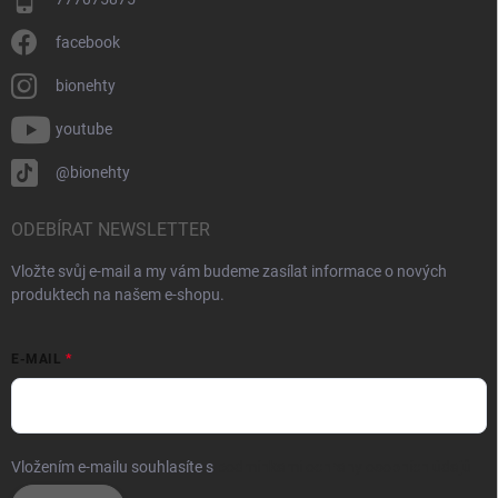
facebook
bionehty
youtube
@bionehty
ODEBÍRAT NEWSLETTER
Vložte svůj e-mail a my vám budeme zasílat informace o nových
produktech na našem e-shopu.
E-MAIL
Vložením e-mailu souhlasíte s
podmínkami ochrany osobních údajů