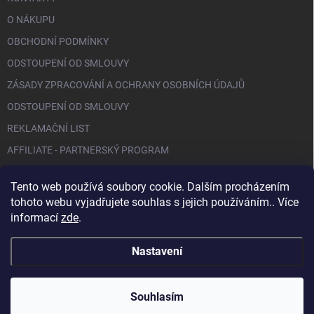
O NÁKUPU
OBCHODNÍ PODMÍNKY
ODSTOUPENÍ OD SMLOUVY
ZÁSADY ZPRACOVÁNÍ A OCHRANY OSOBNÍCH ÚDAJŮ
ODSTOUPENÍ OD SMLOUVY
REKLAMAČNÍ LIST
AFFILIATE - PARTNERSKÝ PROGRAM
Tento web používá soubory cookie. Dalším procházením
FACEBOOK
tohoto webu vyjadřujete souhlas s jejich používáním.. Více
informací
zde
.
Nastavení
Copyright 2026
BIO NAILS
. Všechna práva vyhrazena.
Souhlasím
Vytvořil Shoptet