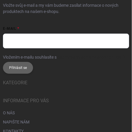
Vložte svůj e-mail a my vám budeme zasílat informace o nových
produktech na našem e-shopu.
E-MAIL
Vložením e-mailu souhlasíte s
podmínkami ochrany osobních údajů
Přihlásit se
KATEGORIE
INFORMACE PRO VÁS
O NÁS
NAPIŠTE NÁM
KONTAKTY