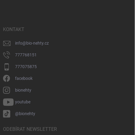
á
p
a
t
í
KONTAKT
info
@
bio-nehty.cz
777768151
777075875
facebook
bionehty
youtube
@bionehty
ODEBÍRAT NEWSLETTER