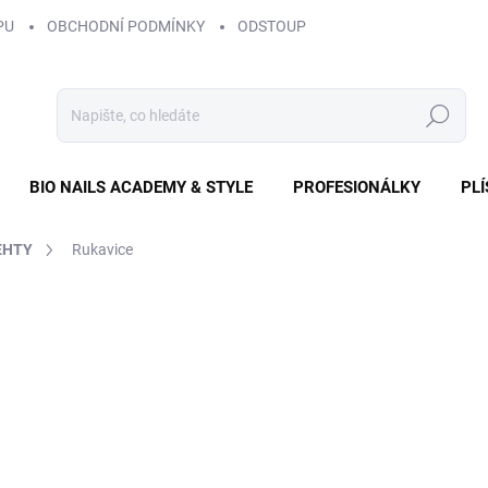
PU
OBCHODNÍ PODMÍNKY
ODSTOUPENÍ OD SMLOUVY
ZÁS
Hledat
BIO NAILS ACADEMY & STYLE
PROFESIONÁLKY
PL
EHTY
Rukavice