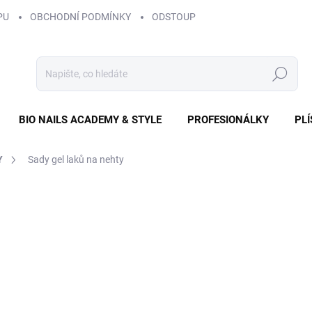
PU
OBCHODNÍ PODMÍNKY
ODSTOUPENÍ OD SMLOUVY
ZÁS
Hledat
BIO NAILS ACADEMY & STYLE
PROFESIONÁLKY
PL
Y
Sady gel laků na nehty