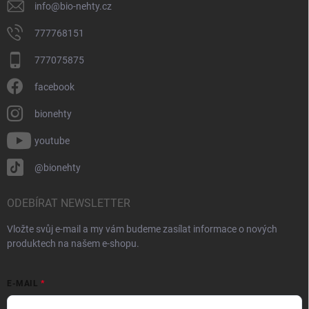
info
@
bio-nehty.cz
777768151
777075875
facebook
bionehty
youtube
@bionehty
ODEBÍRAT NEWSLETTER
Vložte svůj e-mail a my vám budeme zasílat informace o nových
produktech na našem e-shopu.
E-MAIL