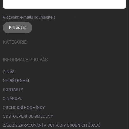
Vložením e-mailu souhlasíte s
podmínkami ochrany osobních údajů
Přihlásit se
KATEGORIE
INFORMACE PRO VÁS
O NÁS
NAPIŠTE NÁM
KONTAKTY
O NÁKUPU
OBCHODNÍ PODMÍNKY
ODSTOUPENÍ OD SMLOUVY
ZÁSADY ZPRACOVÁNÍ A OCHRANY OSOBNÍCH ÚDAJŮ