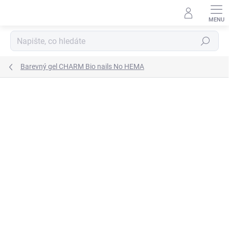
Přejít
na
obsah
Hledat
Barevný gel CHARM Bio nails No HEMA