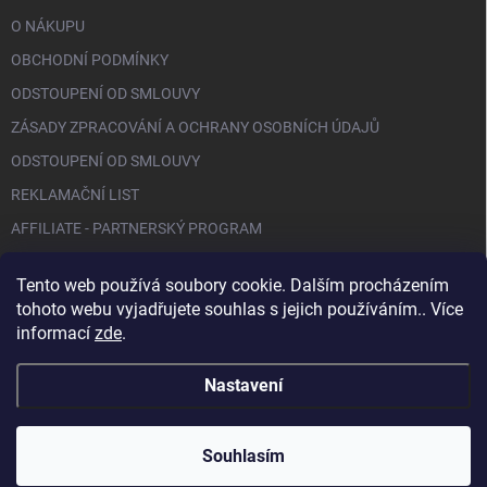
O NÁKUPU
OBCHODNÍ PODMÍNKY
ODSTOUPENÍ OD SMLOUVY
ZÁSADY ZPRACOVÁNÍ A OCHRANY OSOBNÍCH ÚDAJŮ
ODSTOUPENÍ OD SMLOUVY
REKLAMAČNÍ LIST
AFFILIATE - PARTNERSKÝ PROGRAM
Tento web používá soubory cookie. Dalším procházením
FACEBOOK
tohoto webu vyjadřujete souhlas s jejich používáním.. Více
informací
zde
.
Nastavení
Copyright 2026
BIO NAILS
. Všechna práva vyhrazena.
Souhlasím
Vytvořil Shoptet