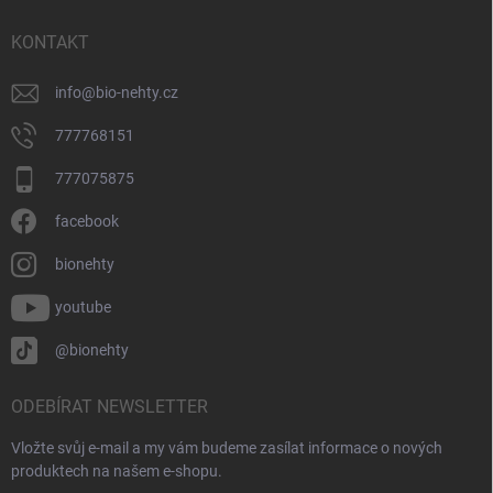
t
í
KONTAKT
info
@
bio-nehty.cz
777768151
777075875
facebook
bionehty
youtube
@bionehty
ODEBÍRAT NEWSLETTER
Vložte svůj e-mail a my vám budeme zasílat informace o nových
produktech na našem e-shopu.