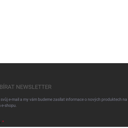
BÍRAT NEWSLETTER
 svůj e-mail a my vám budeme zasílat informace o nových produktech na
 e-shopu.
L