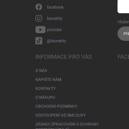
facebook
bionehty
Vložen
youtube
Při
@bionehty
INFORMACE PRO VÁS
FAC
O NÁS
NAPIŠTE NÁM
KONTAKTY
O NÁKUPU
OBCHODNÍ PODMÍNKY
ODSTOUPENÍ OD SMLOUVY
ZÁSADY ZPRACOVÁNÍ A OCHRANY