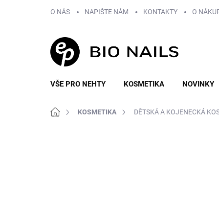
Přejít
O NÁS
NAPIŠTE NÁM
KONTAKTY
O NÁKU
na
obsah
VŠE PRO NEHTY
KOSMETIKA
NOVINKY
Domů
KOSMETIKA
DĚTSKÁ A KOJENECKÁ KO