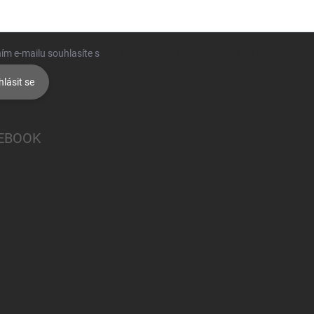
ím e-mailu souhlasíte s
podmínkami ochrany osobních údajů
hlásit se
EBOOK