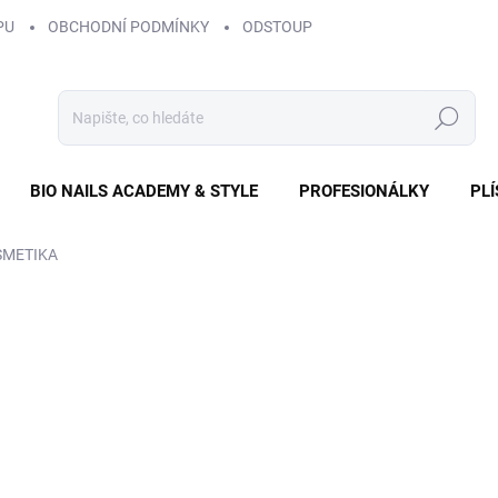
PU
OBCHODNÍ PODMÍNKY
ODSTOUPENÍ OD SMLOUVY
ZÁS
Hledat
BIO NAILS ACADEMY & STYLE
PROFESIONÁLKY
PL
SMETIKA