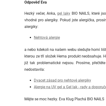
Odpověď Eva
Hezký večer, Anka,
gel laky
BIO NAILS, které jso
vhodné pro alergiky. Pokud jste alergička, pr
alergiky:
Nehtová alergie
a nebo kdekoli na našem webu sledujte horní l
kterou ze tří složek Hema produkt neobsahuje. 
již tak problematické nejsou. Prosíme, přečtět
nedostavila:
Dvacet zásad pro nehtové alergiky
Alergie na UV gel a Gel lak - rady a doporuč
Mějte se moc hezky. Eva Klug Plachá BIO NAILS