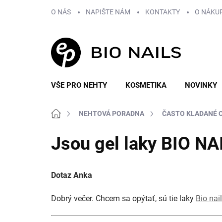
Přejít
O NÁS
NAPIŠTE NÁM
KONTAKTY
O NÁKU
na
obsah
VŠE PRO NEHTY
KOSMETIKA
NOVINKY
Domů
NEHTOVÁ PORADNA
ČASTO KLADANÉ 
Jsou gel laky BIO N
Dotaz Anka
Dobrý večer. Chcem sa opýtať, sú tie laky
Bio nai