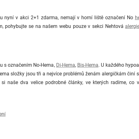
u nyní v akci 2+1 zdarma, nemají v horní liště označení No
h
osím, pohybujte se na našem webu pouze v sekci Nehtová
alergi
ištu s označením No-Hema,
Di-Hema
,
Bis-Hema
. U každého hypoal
Hema složky jsou tři a nejvíce problémů ženám alergičkám činí
e si naše dva velice podrobné články, ve kterých radíme, co v
ení