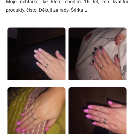
Moje nehtařka, ke které chodím 16 let, má kvalitní
produkty, čisto. Děkuji za rady. Šárka L