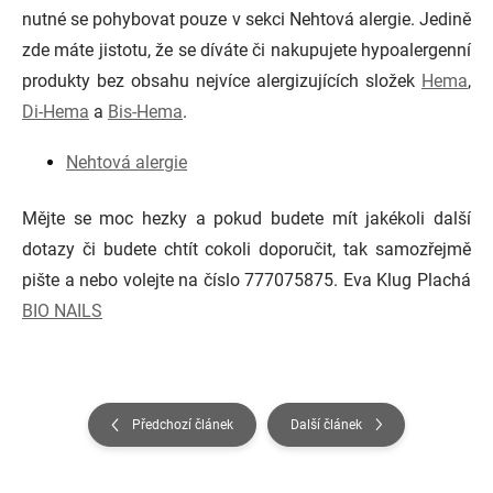
nutné se pohybovat pouze v sekci Nehtová alergie. Jedině
zde máte jistotu, že se díváte či nakupujete hypoalergenní
produkty bez obsahu nejvíce alergizujících složek
Hema
,
Di-Hema
a
Bis-Hema
.
Nehtová alergie
Mějte se moc hezky a pokud budete mít jakékoli další
dotazy či budete chtít cokoli doporučit, tak samozřejmě
pište a nebo volejte na číslo 777075875. Eva Klug Plachá
BIO NAILS
Předchozí článek
Další článek