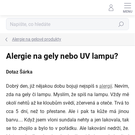
Přejít
na
obsah
Hledat
Alergie na gelové produkty
Alergie na gely nebo UV lampu?
Dotaz Šárka
Dobrý den, již nějakou dobu bojuji nejspíš s
alergií
. Nevím,
zda na gely či lampu. Myslím, že spíš na lampu. Vždy mě
okolí nehtů až ke kloubům svědí, zčervená a oteče. Trvá to
cca 5 dní, než to přestane. Ale i pak ta kůže má jinou
barvu.... Když jsem vloni sundala nehty a jen lakovala, tak
se to zhojilo a bylo to v pořádku. Ale lakování nedrží, že.