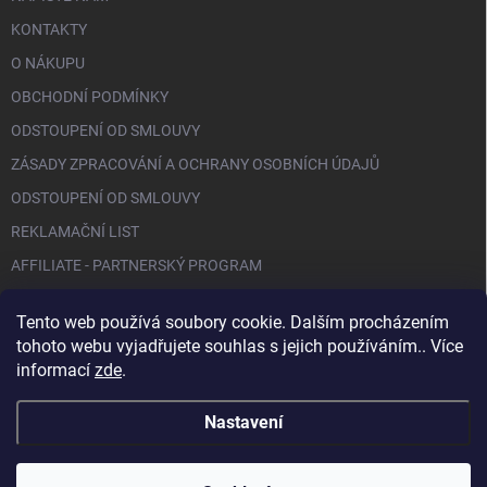
KONTAKTY
O NÁKUPU
OBCHODNÍ PODMÍNKY
ODSTOUPENÍ OD SMLOUVY
ZÁSADY ZPRACOVÁNÍ A OCHRANY OSOBNÍCH ÚDAJŮ
ODSTOUPENÍ OD SMLOUVY
REKLAMAČNÍ LIST
AFFILIATE - PARTNERSKÝ PROGRAM
Tento web používá soubory cookie. Dalším procházením
FACEBOOK
tohoto webu vyjadřujete souhlas s jejich používáním.. Více
informací
zde
.
Nastavení
Copyright 2026
BIO NAILS
. Všechna práva vyhrazena.