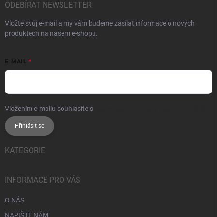
ODEBÍRAT NEWSLETTER
Vložte svůj e-mail a my vám budeme zasílat informace o nových
produktech na našem e-shopu.
E-MAIL
Vložením e-mailu souhlasíte s
podmínkami ochrany osobních údajů
Přihlásit se
KATEGORIE
INFORMACE PRO VÁS
O NÁS
NAPIŠTE NÁM