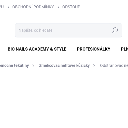
PU
OBCHODNÍ PODMÍNKY
ODSTOUPENÍ OD SMLOUVY
ZÁS
Hledat
BIO NAILS ACADEMY & STYLE
PROFESIONÁLKY
PL
omocné tekutiny
Změkčovač nehtové kůžičky
Odstraňovač ne