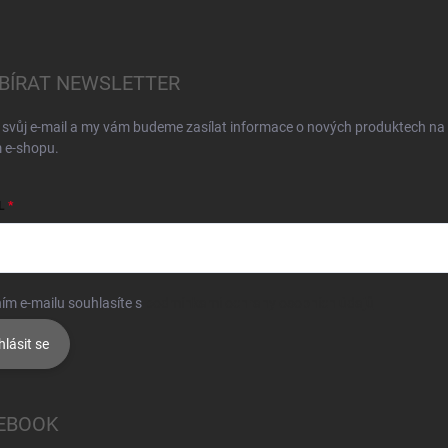
BÍRAT NEWSLETTER
 svůj e-mail a my vám budeme zasílat informace o nových produktech na
 e-shopu.
L
ím e-mailu souhlasíte s
podmínkami ochrany osobních údajů
hlásit se
EBOOK