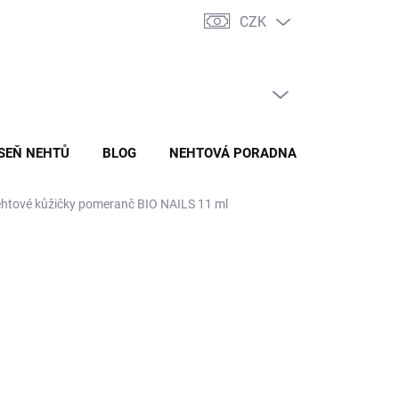
CZK
ADY ZPRACOVÁNÍ A OCHRANY OSOBNÍCH ÚDAJŮ
ODSTOUPENÍ O
PRÁZDNÝ KOŠÍK
NÁKUPNÍ
KOŠÍK
ÍSEŇ NEHTŮ
BLOG
NEHTOVÁ PORADNA
htové kůžičky pomeranč BIO NAILS 11 ml