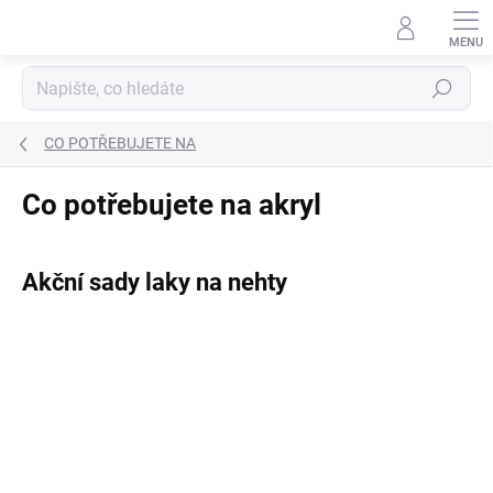
Přejít
na
obsah
Hledat
CO POTŘEBUJETE NA
Co potřebujete na akryl
Akční sady laky na nehty