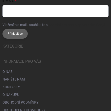
E-MAIL
Vložením e-mailu souhlasíte s
podmínkami ochrany osobních údajů
Přihlásit se
KATEGORIE
INFORMACE PRO VÁS
O NÁS
NAPIŠTE NÁM
KONTAKTY
O NÁKUPU
OBCHODNÍ PODMÍNKY
ODSTOUPENÍ OD SMLOUVY