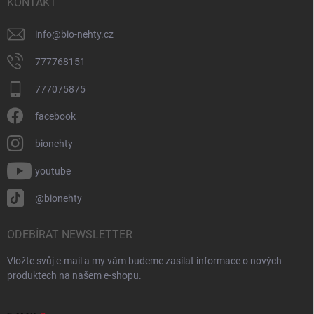
í
KONTAKT
info
@
bio-nehty.cz
777768151
777075875
facebook
bionehty
youtube
@bionehty
ODEBÍRAT NEWSLETTER
Vložte svůj e-mail a my vám budeme zasílat informace o nových
produktech na našem e-shopu.