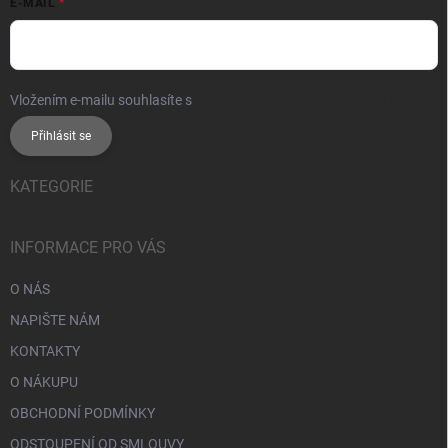
E-MAIL
Vložením e-mailu souhlasíte s
podmínkami ochrany osobních údajů
Přihlásit se
KATEGORIE
INFORMACE PRO VÁS
O NÁS
NAPIŠTE NÁM
KONTAKTY
O NÁKUPU
OBCHODNÍ PODMÍNKY
ODSTOUPENÍ OD SMLOUVY