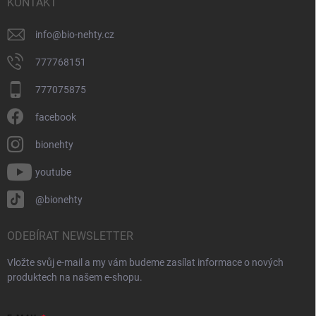
í
KONTAKT
info
@
bio-nehty.cz
777768151
777075875
facebook
bionehty
youtube
@bionehty
ODEBÍRAT NEWSLETTER
Vložte svůj e-mail a my vám budeme zasílat informace o nových
produktech na našem e-shopu.