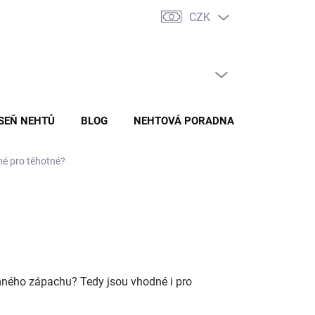
CZK
ADY ZPRACOVÁNÍ A OCHRANY OSOBNÍCH ÚDAJŮ
ODSTOUPENÍ O
PRÁZDNÝ KOŠÍK
NÁKUPNÍ
KOŠÍK
ÍSEŇ NEHTŮ
BLOG
NEHTOVÁ PORADNA
é pro těhotné?
emného zápachu? Tedy jsou vhodné i pro