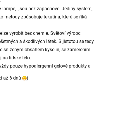
.
 v lampě, jsou bez zápachové. Jediný systém,
o metody způsobuje tekutina, které se říká
elze vyrobit bez chemie. Světoví výrobci
etrných a škodlivých látek. S jistotou se tedy
, se sníženým obsahem kyselin, se zaměřením
 na lidské tělo.
a vždy pouze hypoalergenní gelové produkty a
ží až 6 dnů
)