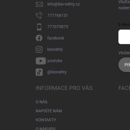
Vložte
info
@
bio-nehty.cz
našem
777768151
E-MAI
777075875
facebook
bionehty
Vložen
youtube
Při
@bionehty
INFORMACE PRO VÁS
FAC
O NÁS
NAPIŠTE NÁM
KONTAKTY
O NÁKUPU