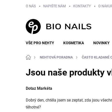
Přejít
O NÁS
NAPIŠTE NÁM
KONTAKTY
O NÁKU
na
obsah
VŠE PRO NEHTY
KOSMETIKA
NOVINKY
Domů
NEHTOVÁ PORADNA
ČASTO KLADANÉ 
Jsou naše produkty v
Dotaz Markéta
Dobrý den, chtěla jsem se zeptat, zda jsou všec
těhotné?