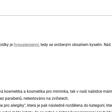
bídky je
hypoalergenní
, tedy se sníženým obsahem kyselin. Náš 
ová kosmetika a kosmetika pro miminka, tak v naší nabídce máme n
, bez parabenů, netestováno na zvířatech.
lergiky", která je pak následně rozdělena do kategorií, které