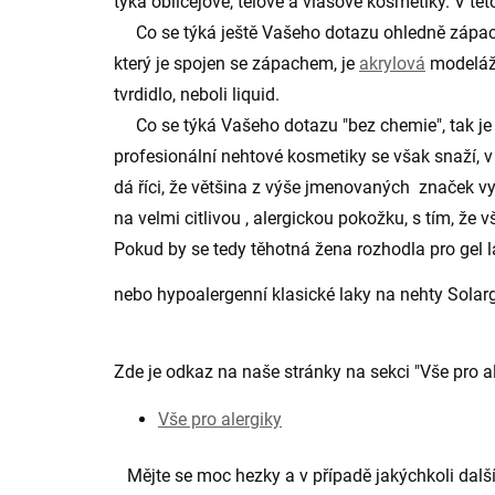
týká obličejové, tělové a vlasové kosmetiky. V tét
Co se týká ještě Vašeho dotazu ohledně zápachu,
který je spojen se zápachem, je
akrylová
modeláž,
tvrdidlo, neboli liquid.
Co se týká Vašeho dotazu "bez chemie", tak je po
profesionální nehtové kosmetiky se však snaží, v
dá říci, že většina z výše jmenovaných značek v
na velmi citlivou , alergickou pokožku, s tím, že
Pokud by se tedy těhotná žena rozhodla pro gel l
nebo hypoalergenní klasické laky na nehty Solarge
Zde je odkaz na naše stránky na sekci "Vše pro al
Vše pro alergiky
Mějte se moc hezky a v případě jakýchkoli dalš