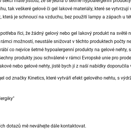
o sekci máte jistotu, že se jedná o šetrné hypoalergenní produkty
 tak veškeré gelové či gel lakové materiály, které se vytvrzují
 která je schnoucí na vzduchu, bez použití lampy a zápach u tét
třeba říci, že žádný gelový nebo gel lakový produkt na světě n
 rámci možností, neustále snižovat v těchto produktech počty neš
yrábí co nejvíce šetrné hypoalergenní produkty na gelové nehty
 všechny produkty jsou schválené v rámci Evropské unie pro prodej
akové nebo gelové nehty, jistě bych jí z naší nabídky doporučil
l od značky Kinetics, které vytváří efekt gelového nehtu, s výdr
ergiky"
ích dotazů mě neváhejte dále kontaktovat.