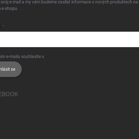
 svůj e-mail a my vám budeme zasílat informace o nových produktech na
 e-shopu.
L
ím e-mailu souhlasíte s
podmínkami ochrany osobních údajů
hlásit se
EBOOK