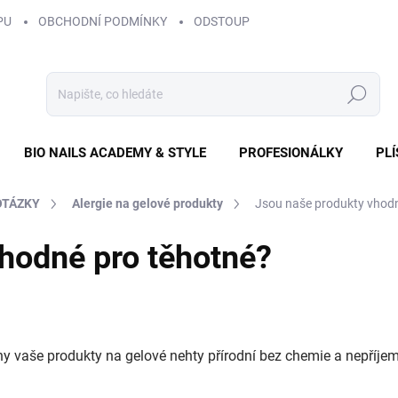
PU
OBCHODNÍ PODMÍNKY
ODSTOUPENÍ OD SMLOUVY
ZÁS
Hledat
BIO NAILS ACADEMY & STYLE
PROFESIONÁLKY
PL
OTÁZKY
Alergie na gelové produkty
Jsou naše produkty vhodn
hodné pro těhotné?
hny vaše produkty na gelové nehty přírodní bez chemie a nepříj