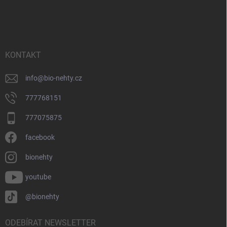
á
p
a
t
í
KONTAKT
info
@
bio-nehty.cz
777768151
777075875
facebook
bionehty
youtube
@bionehty
ODEBÍRAT NEWSLETTER