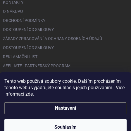
KONTAKTY
O NÁKUPU
OBCHODNÍ PODMÍNKY
ODSTOUPENÍ OD SMLOUVY
ZÁSADY ZPRACOVÁNÍ A OCHRANY OSOBNÍCH ÚDAJŮ
ODSTOUPENÍ OD SMLOUVY
REKLAMAČNÍ LIST
AFFILIATE - PARTNERSKÝ PROGRAM
Tento web používá soubory cookie. Dalším procházením
FACEBOOK
tohoto webu vyjadřujete souhlas s jejich používáním.. Více
informací
zde
.
Nastavení
Copyright 2026
BIO NAILS
. Všechna práva vyhrazena.
Souhlasím