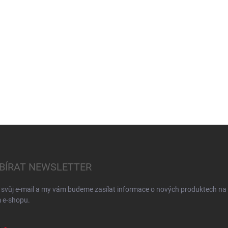
BÍRAT NEWSLETTER
 svůj e-mail a my vám budeme zasílat informace o nových produktech na
 e-shopu.