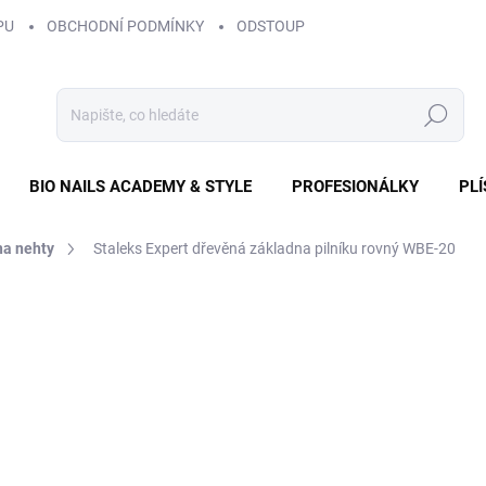
PU
OBCHODNÍ PODMÍNKY
ODSTOUPENÍ OD SMLOUVY
ZÁS
Hledat
BIO NAILS ACADEMY & STYLE
PROFESIONÁLKY
PL
na nehty
Staleks Expert dřevěná základna pilníku rovný WBE-20