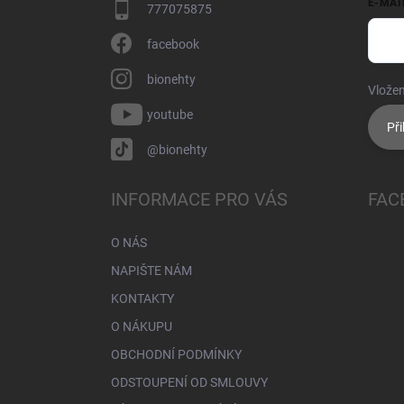
E-MAI
777075875
facebook
bionehty
Vložen
youtube
Při
@bionehty
INFORMACE PRO VÁS
FAC
O NÁS
NAPIŠTE NÁM
KONTAKTY
O NÁKUPU
OBCHODNÍ PODMÍNKY
ODSTOUPENÍ OD SMLOUVY