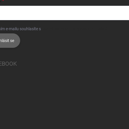
L
ím e-mailu souhlasíte s
podmínkami ochrany osobních údajů
hlásit se
EBOOK