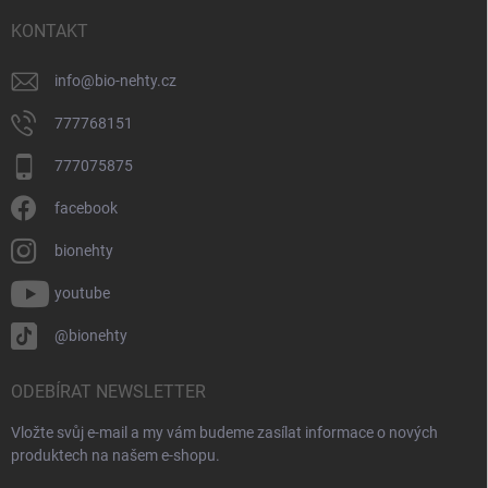
t
í
KONTAKT
info
@
bio-nehty.cz
777768151
777075875
facebook
bionehty
youtube
@bionehty
ODEBÍRAT NEWSLETTER
Vložte svůj e-mail a my vám budeme zasílat informace o nových
produktech na našem e-shopu.