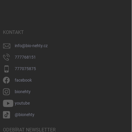
Z
á
p
a
t
í
KONTAKT
info
@
bio-nehty.cz
777768151
777075875
facebook
bionehty
youtube
@bionehty
ODEBÍRAT NEWSLETTER