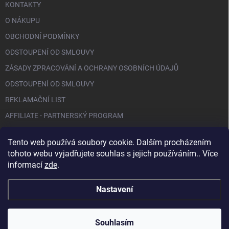
KONTAKTY
O NÁKUPU
OBCHODNÍ PODMÍNKY
ODSTOUPENÍ OD SMLOUVY
ZÁSADY ZPRACOVÁNÍ A OCHRANY OSOBNÍCH ÚDAJŮ
ODSTOUPENÍ OD SMLOUVY
REKLAMAČNÍ LIST
AFFILIATE - PARTNERSKÝ PROGRAM
Tento web používá soubory cookie. Dalším procházením
FACEBOOK
tohoto webu vyjadřujete souhlas s jejich používáním.. Více
informací
zde
.
Nastavení
Copyright 2026
BIO NAILS
. Všechna práva vyhrazena.
Souhlasím