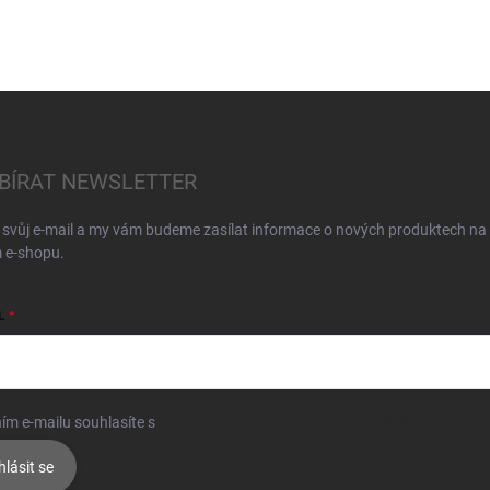
BÍRAT NEWSLETTER
 svůj e-mail a my vám budeme zasílat informace o nových produktech na
 e-shopu.
L
ím e-mailu souhlasíte s
podmínkami ochrany osobních údajů
hlásit se