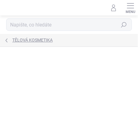
Přejít
na
obsah
Hledat
TĚLOVÁ KOSMETIKA