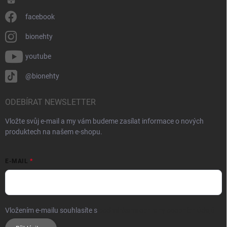
facebook
bionehty
youtube
@bionehty
ODEBÍRAT NEWSLETTER
Vložte svůj e-mail a my vám budeme zasílat informace o nových
produktech na našem e-shopu.
E-MAIL
Vložením e-mailu souhlasíte s
podmínkami ochrany osobních údajů